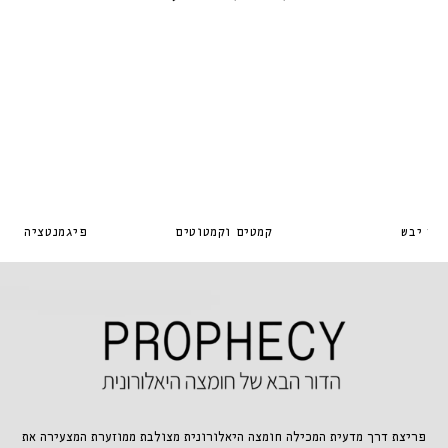
עור יבש
קמטים וקמטוטים
פיגמנטציה וכתמ
פריצת דרך מדעית המכילה חומצה היאלורונית מצולבת ממוזערת המצעירה את