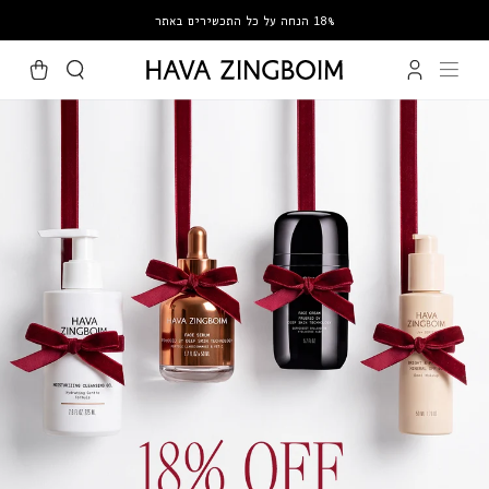
SKIP
18% הנחה על כל התכשירים באתר
TO
TEXT
סל
התחברות/הרשמה
הקניות