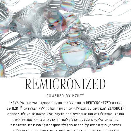
REMICRONIZED
®
POWERED BY HZMT
סדרת REMICRONIZED פותחה על ידי מחלקת המחקר והפיתוח של HAVA
®
ZINGBOIM ומבוססת על טכנולוגיית המזעור המולקולרי הבלעדית
HZMT של
המותג. הטכנולוגיה מהווה פריצת דרך מדעית והיא הראשונה בעולם שהוכחה
במחקרים קליניים כבעלת יכולת להחדיר קולגן פברילי ממוזער לעור
במריחה, תוך שמירה על המבנה הסלילי המקורי שלו תכונותיו הייחודיות.
תוצאות המחקר על הטכנולוגיה פורסמו בכתב העת המדעי-דרמטולוגי