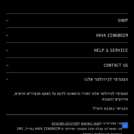
SHOP
HAVA ZINGBOIM
HELP & SERVICE
CONTACT US
הצטרפי לניוזלטר שלנו
הצטרפי לניוזלטר שלנו ותהיי הראשונה לדעת על השקת תכשירים חדשים,
אירועים והטבות.
הכניסי
כתובת
אני מסכימ/ה ל
תנאי השימוש
ו
למדיניות הפרטיות
.
דוא"ל
אני מאשר/ת קבלת תוכן מקצועי ושיווקי מ־HAVA ZINGBOIM במייל, SMS